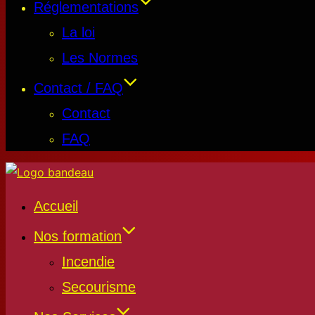
Réglementations
La loi
Les Normes
Contact / FAQ
Contact
FAQ
Accueil
Nos formation
Incendie
Secourisme